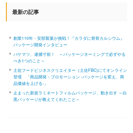
最新の記事
創業110年・安部製菓が挑戦！『カラダに骨骨カルシウム』
パッケージ開発インタビュー
パケマツ、逮捕寸前！ ～パッケージネーミングで必ずやる
べき1つのこと～
土佐フードビジネスクリエイター（土佐FBC)にてオンライン
登壇 「商品開発・プロモーション ‐パッケージを変え、商
品価値を上げる‐」
止まった新規ラミネートフィルムパッケージ、動き出す ～白
黒パッケージが教えてくれたこと～