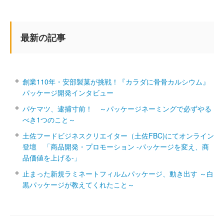
最新の記事
創業110年・安部製菓が挑戦！『カラダに骨骨カルシウム』
パッケージ開発インタビュー
パケマツ、逮捕寸前！ ～パッケージネーミングで必ずやる
べき1つのこと～
土佐フードビジネスクリエイター（土佐FBC)にてオンライン
登壇 「商品開発・プロモーション ‐パッケージを変え、商
品価値を上げる‐」
止まった新規ラミネートフィルムパッケージ、動き出す ～白
黒パッケージが教えてくれたこと～