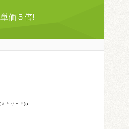
単価５倍!
〃＾▽＾〃)o