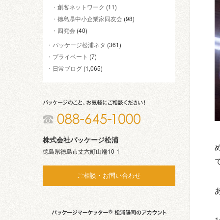
創客ネットワーク
(11)
徳島県中小企業家同友会
(98)
四究会
(40)
パッケージ松浦ネタ
(361)
プライベート
(7)
日常ブログ
(1,065)
株式会社パッケージ松浦
徳島県徳島市丈六町山端10-1
ご相談・お問い合わせ