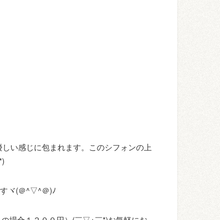
優しい感じに包まれます。このシフォンの上
)
(＠^▽^＠)ﾉ
の場合１２００円）(￣▽+￣*)お気軽にお