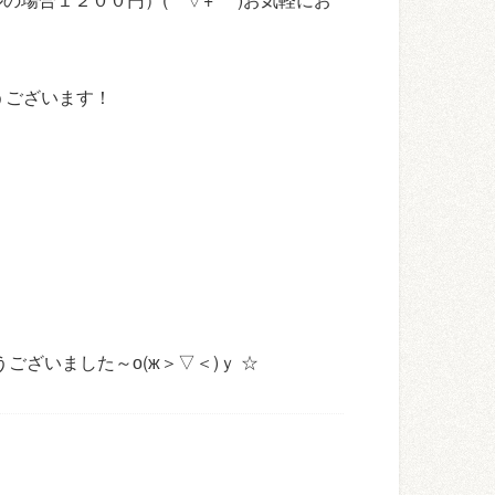
うございます！
ございました～о(ж＞▽＜)ｙ ☆