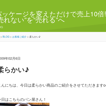
パッケージを変えただけで売上10倍!
“売れない”を“売れる”へ
OG
>
BLOG
>
お客様ご紹介
>
柔らかい♪
009年02月6日
柔らかい♪
こんにちは、今日は柔らかい商品のご紹介をさせてただきますo(
今日はこちらのパン屋さん！