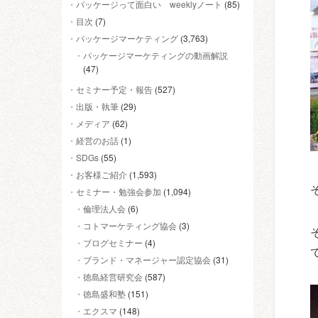
パッケージって面白い weeklyノート
(85)
目次
(7)
パッケージマーケティング
(3,763)
パッケージマーケティングの動画解説
(47)
セミナー予定・報告
(527)
出版・執筆
(29)
メディア
(62)
経営のお話
(1)
SDGs
(55)
お客様ご紹介
(1,593)
セミナー・勉強会参加
(1,094)
倫理法人会
(6)
コトマーケティング協会
(3)
ブログセミナー
(4)
ブランド・マネージャー認定協会
(31)
徳島経営研究会
(587)
徳島盛和塾
(151)
エクスマ
(148)