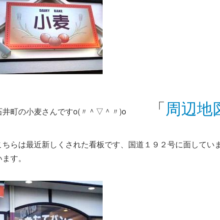
「
周辺地
石井町の小麦さんですo(〃＾▽＾〃)o
こちらは最近新しくされた看板です、国道１９２号に面してい
います。