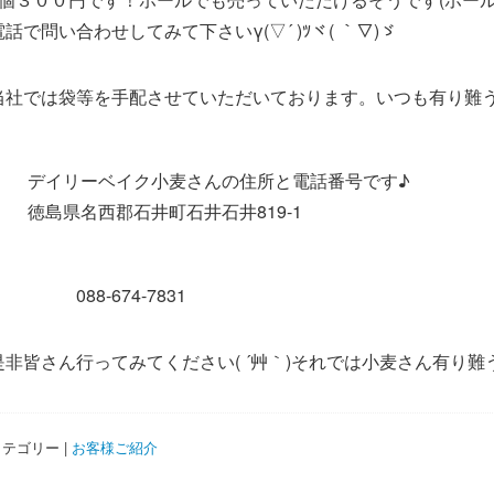
電話で問い合わせしてみて下さいγ(▽´ )ﾂヾ( ｀▽)ゞ
当社では袋等を手配させていただいております。いつも有り難
デイリーベイク小麦さんの住所と電話番号です♪
徳島県名西郡石井町石井石井819-1
088-674-7831
是非皆さん行ってみてください( ´艸｀)それでは小麦さん有り難う
テゴリー |
お客様ご紹介