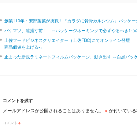
創業110年・安部製菓が挑戦！『カラダに骨骨カルシウム』パッケー
パケマツ、逮捕寸前！ ～パッケージネーミングで必ずやるべき1つ
土佐フードビジネスクリエイター（土佐FBC)にてオンライン登壇 
商品価値を上げる‐」
止まった新規ラミネートフィルムパッケージ、動き出す ～白黒パッ
コメントを残す
メールアドレスが公開されることはありません。
※
が付いている
コメント
※