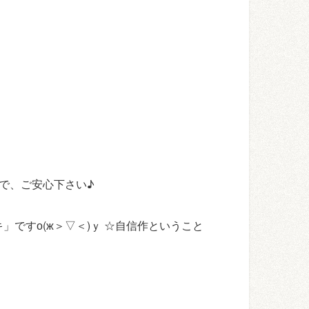
ので、ご安心下さい♪
ですо(ж＞▽＜)ｙ ☆自信作ということ