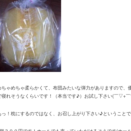
めちゃめちゃ柔らかくて、布団みたいな弾力がありますので、
で寝れそうなくらいです！（本当です♪）お試し下さい(￣▽+￣*
あっ！枕にするのではなく、お召し上がり下さい♪ということですヾ
1個３００円です！ホールでも売っていただけるそうです(ホール