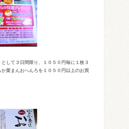
トとして３日間限り、１０５０円毎に１枚３
らか栗まんおへんろを１０５０円以上のお買