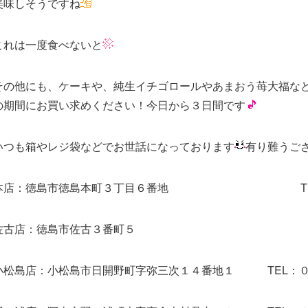
美味しそうですね
これは一度食べないと
その他にも、ケーキや、純生イチゴロールやあまおう苺大福な
の期間にお買い求めください！今日から３日間です
いつも箱やレジ袋などでお世話になっております
有り難うご
本店：徳島市徳島本町３丁目６番地 TEL：０
佐古店：徳島市佐古３番町５ TEL：０
小松島店：小松島市日開野町字弥三次１４番地１ TEL：０