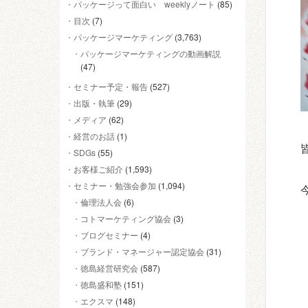
パッケージって面白い weeklyノート
(85)
目次
(7)
パッケージマーケティング
(3,763)
パッケージマーケティングの動画解説
(47)
セミナー予定・報告
(527)
出版・執筆
(29)
メディア
(62)
経営のお話
(1)
SDGs
(55)
お客様ご紹介
(1,593)
セミナー・勉強会参加
(1,094)
倫理法人会
(6)
コトマーケティング協会
(3)
ブログセミナー
(4)
ブランド・マネージャー認定協会
(31)
徳島経営研究会
(587)
徳島盛和塾
(151)
エクスマ
(148)