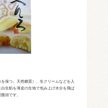
体を保つ、天然糖質）、生クリームなどを入
た白生餡を薄皮の生地で包み上げ水分を飛ば
栗饅頭です。