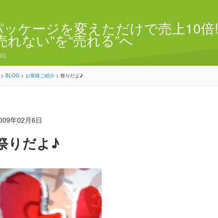
パッケージを変えただけで売上10倍!
“売れない”を“売れる”へ
OG
>
BLOG
>
お客様ご紹介
>
祭りだよ♪
009年02月6日
祭りだよ♪