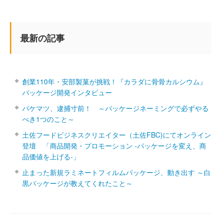
最新の記事
創業110年・安部製菓が挑戦！『カラダに骨骨カルシウム』
パッケージ開発インタビュー
パケマツ、逮捕寸前！ ～パッケージネーミングで必ずやる
べき1つのこと～
土佐フードビジネスクリエイター（土佐FBC)にてオンライン
登壇 「商品開発・プロモーション ‐パッケージを変え、商
品価値を上げる‐」
止まった新規ラミネートフィルムパッケージ、動き出す ～白
黒パッケージが教えてくれたこと～