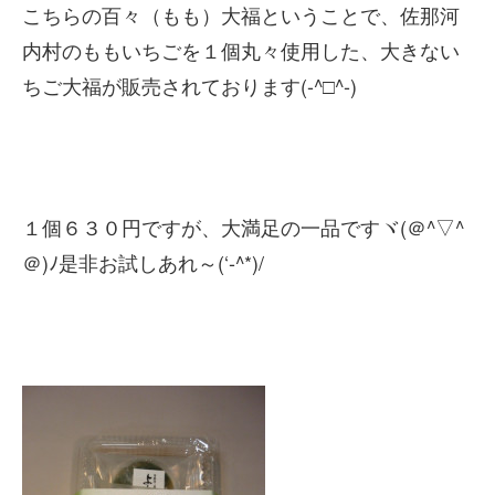
こちらの百々（もも）大福ということで、佐那河
内村のももいちごを１個丸々使用した、大きない
ちご大福が販売されております(-^□^-)
１個６３０円ですが、大満足の一品ですヾ(＠^▽^
＠)ﾉ是非お試しあれ～(‘-^*)/