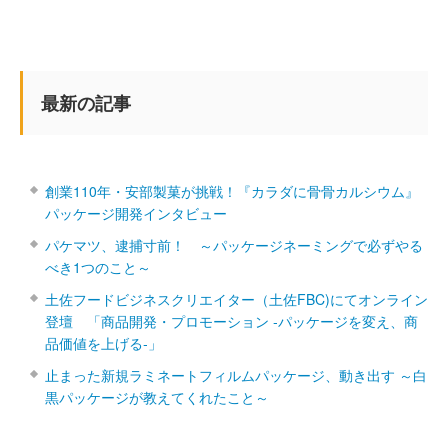
最新の記事
創業110年・安部製菓が挑戦！『カラダに骨骨カルシウム』
パッケージ開発インタビュー
パケマツ、逮捕寸前！ ～パッケージネーミングで必ずやる
べき1つのこと～
土佐フードビジネスクリエイター（土佐FBC)にてオンライン
登壇 「商品開発・プロモーション ‐パッケージを変え、商
品価値を上げる‐」
止まった新規ラミネートフィルムパッケージ、動き出す ～白
黒パッケージが教えてくれたこと～