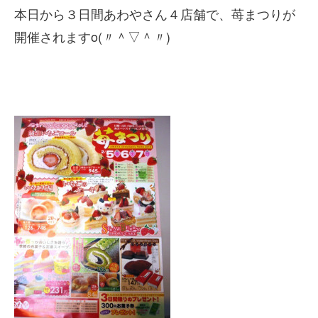
本日から３日間あわやさん４店舗で、苺まつりが
開催されますo(〃＾▽＾〃)