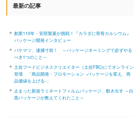
最新の記事
創業110年・安部製菓が挑戦！『カラダに骨骨カルシウム』
パッケージ開発インタビュー
パケマツ、逮捕寸前！ ～パッケージネーミングで必ずやる
べき1つのこと～
土佐フードビジネスクリエイター（土佐FBC)にてオンライン
登壇 「商品開発・プロモーション ‐パッケージを変え、商
品価値を上げる‐」
止まった新規ラミネートフィルムパッケージ、動き出す ～白
黒パッケージが教えてくれたこと～