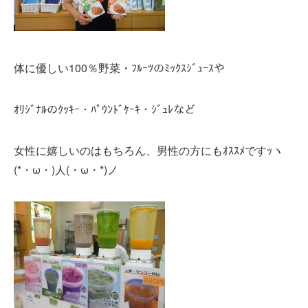
体に優しい100％野菜・ﾌﾙｰﾂのﾐｯｸｽｼﾞｭｰｽや
ｵﾘｼﾞﾅﾙのｸｯｷｰ・ﾊﾟｳﾝﾄﾞｹｰｷ・ｼﾞｭﾚなど
女性に嬉しいのはもちろん、男性の方にもｵｽｽﾒですｯヽ
(*・ω・)人(・ω・*)ノ