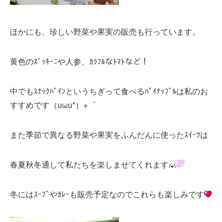
ほかにも、珍しい野菜や果実の販売も行っています。
黄色のｽﾞｯｷｰﾆや人参、ｶﾗﾌﾙなﾄﾏﾄなど！
中でもｽﾅｯｸﾊﾟｲﾝというちぎって食べるﾊﾟｲﾅｯﾌﾟﾙは私のお
すすめです（uωu*）+
゜
また
季節で異なる野菜や果実をふんだんに使ったｽｲｰﾂは
春夏秋冬通して私たちを楽しませてくれます
冬にはｽｰﾌﾟやｶﾚｰも販売予定なのでこれらも楽しみです