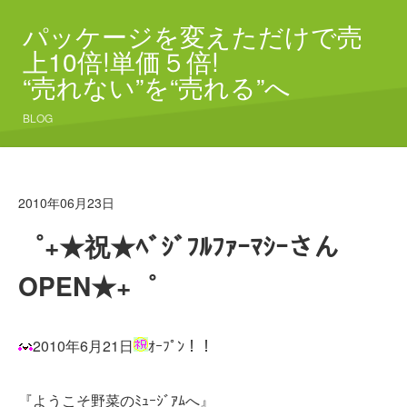
パッケージを変えただけで売
上10倍!単価５倍!
“売れない”を“売れる”へ
BLOG
2010年06月23日
゜+★祝★ﾍﾞｼﾞﾌﾙﾌｧｰﾏｼｰさん
OPEN★+゜
2010年6月21日
ｵｰﾌﾟﾝ！！
『ようこそ野菜のﾐｭｰｼﾞｱﾑへ』