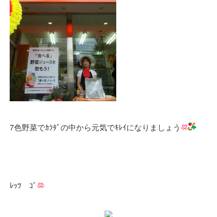
7色野菜でｶﾗﾀﾞの中から元気でｷﾚｲになりましょう
ﾚｯﾂ ｺﾞ