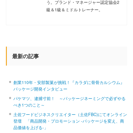
う。ブランド・マネージャー認定協会2
級＆1級＆ミドルトレーナー。
最新の記事
創業110年・安部製菓が挑戦！『カラダに骨骨カルシウム』
パッケージ開発インタビュー
パケマツ、逮捕寸前！ ～パッケージネーミングで必ずやる
べき1つのこと～
土佐フードビジネスクリエイター（土佐FBC)にてオンライン
登壇 「商品開発・プロモーション ‐パッケージを変え、商
品価値を上げる‐」