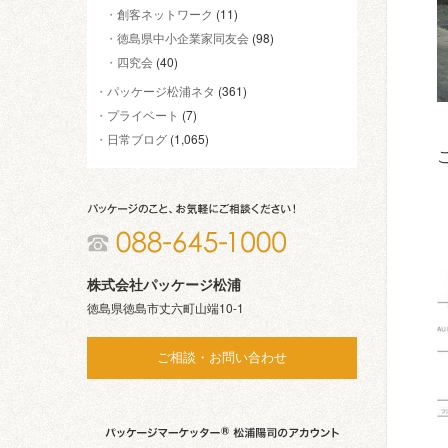
創客ネットワーク
(11)
徳島県中小企業家同友会
(98)
四究会
(40)
パッケージ松浦ネタ
(361)
プライベート
(7)
日常ブログ
(1,065)
株式会社パッケージ松浦
徳島県徳島市丈六町山端10-1
ご相談・お問い合わせ