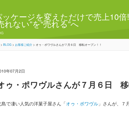
パッケージを変えただけで売上10倍!
“売れない”を“売れる”へ
OG
>
BLOG
>
お客様ご紹介
>
オゥ・ポワヴルさんが７月６日 移転オープン！！
010年07月2日
オゥ・ポワヴルさんが７月６日 移
北島で凄い人気の洋菓子屋さん「
オゥ・ポワヴル
」さんが、７