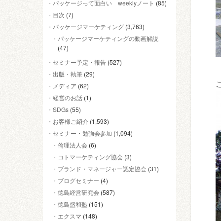
パッケージって面白い weeklyノート
(85)
目次
(7)
パッケージマーケティング
(3,763)
パッケージマーケティングの動画解説
(47)
セミナー予定・報告
(527)
出版・執筆
(29)
メディア
(62)
経営のお話
(1)
SDGs
(55)
お客様ご紹介
(1,593)
セミナー・勉強会参加
(1,094)
倫理法人会
(6)
コトマーケティング協会
(3)
ブランド・マネージャー認定協会
(31)
ブログセミナー
(4)
徳島経営研究会
(587)
徳島盛和塾
(151)
エクスマ
(148)