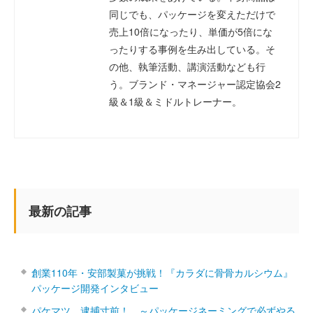
同じでも、パッケージを変えただけで
売上10倍になったり、単価が5倍にな
ったりする事例を生み出している。そ
の他、執筆活動、講演活動なども行
う。ブランド・マネージャー認定協会2
級＆1級＆ミドルトレーナー。
最新の記事
創業110年・安部製菓が挑戦！『カラダに骨骨カルシウム』
パッケージ開発インタビュー
パケマツ、逮捕寸前！ ～パッケージネーミングで必ずやる