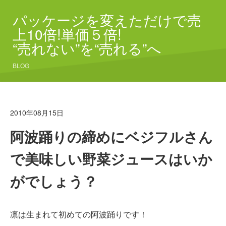
パッケージを変えただけで売
上10倍!単価５倍!
“売れない”を“売れる”へ
BLOG
2010年08月15日
阿波踊りの締めにベジフルさん
で美味しい野菜ジュースはいか
がでしょう？
凛は生まれて初めての阿波踊りです！