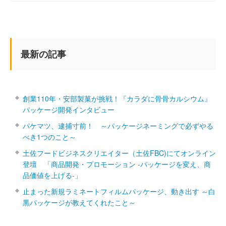
最新の記事
創業110年・安部製菓が挑戦！『カラダに骨骨カルシウム』
パッケージ開発インタビュー
パケマツ、逮捕寸前！ ～パッケージネーミングで必ずやる
べき1つのこと～
土佐フードビジネスクリエイター（土佐FBC)にてオンライン
登壇 「商品開発・プロモーション ‐パッケージを変え、商
品価値を上げる‐」
止まった新規ラミネートフィルムパッケージ、動き出す ～白
黒パッケージが教えてくれたこと～