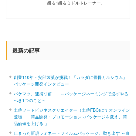
級＆1級＆ミドルトレーナー。
最新の記事
創業110年・安部製菓が挑戦！『カラダに骨骨カルシウム』
パッケージ開発インタビュー
パケマツ、逮捕寸前！ ～パッケージネーミングで必ずやる
べき1つのこと～
土佐フードビジネスクリエイター（土佐FBC)にてオンライン
登壇 「商品開発・プロモーション ‐パッケージを変え、商
品価値を上げる‐」
止まった新規ラミネートフィルムパッケージ、動き出す ～白