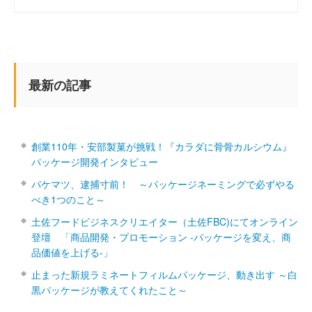
最新の記事
創業110年・安部製菓が挑戦！『カラダに骨骨カルシウム』
パッケージ開発インタビュー
パケマツ、逮捕寸前！ ～パッケージネーミングで必ずやる
べき1つのこと～
土佐フードビジネスクリエイター（土佐FBC)にてオンライン
登壇 「商品開発・プロモーション ‐パッケージを変え、商
品価値を上げる‐」
止まった新規ラミネートフィルムパッケージ、動き出す ～白
黒パッケージが教えてくれたこと～