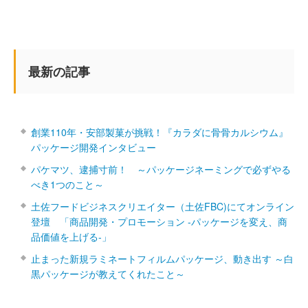
最新の記事
創業110年・安部製菓が挑戦！『カラダに骨骨カルシウム』
パッケージ開発インタビュー
パケマツ、逮捕寸前！ ～パッケージネーミングで必ずやる
べき1つのこと～
土佐フードビジネスクリエイター（土佐FBC)にてオンライン
登壇 「商品開発・プロモーション ‐パッケージを変え、商
品価値を上げる‐」
止まった新規ラミネートフィルムパッケージ、動き出す ～白
黒パッケージが教えてくれたこと～