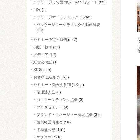
パッケージって面白い weeklyノート
(85)
目次
(7)
パッケージマーケティング
(3,763)
パッケージマーケティングの動画解説
(47)
セミナー予定・報告
(527)
出版・執筆
(29)
メディア
(62)
経営のお話
(1)
SDGs
(55)
お客様ご紹介
(1,593)
セミナー・勉強会参加
(1,094)
倫理法人会
(6)
コトマーケティング協会
(3)
ブログセミナー
(4)
ブランド・マネージャー認定協会
(31)
徳島経営研究会
(587)
徳島盛和塾
(151)
エクスマ
(148)