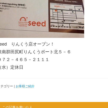
seed りんくう店オープン！
泉南群田尻町りんくうポート北５－６
０７２－４６５－２１１１
（水）定休日
テゴリー |
お客様ご紹介
この記事を書いた人