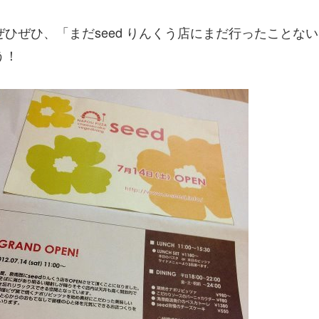
ぜひぜひ、「まだseed りんくう店にまだ行ったことな
う！