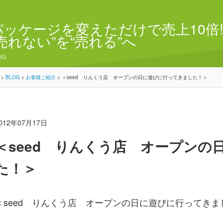
パッケージを変えただけで売上10倍!
“売れない”を“売れる”へ
OG
>
BLOG
>
お客様ご紹介
>
＜seed りんくう店 オープンの日に遊びに行ってきました！＞
012年07月17日
＜seed りんくう店 オープンの
た！＞
＜seed りんくう店 オープンの日に遊びに行ってきま