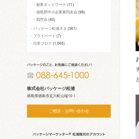
創客ネットワーク
(11)
徳島県中小企業家同友会
(98)
四究会
(40)
パッケージ松浦ネタ
(361)
プライベート
(7)
日常ブログ
(1,065)
株式会社パッケージ松浦
徳島県徳島市丈六町山端10-1
ご相談・お問い合わせ