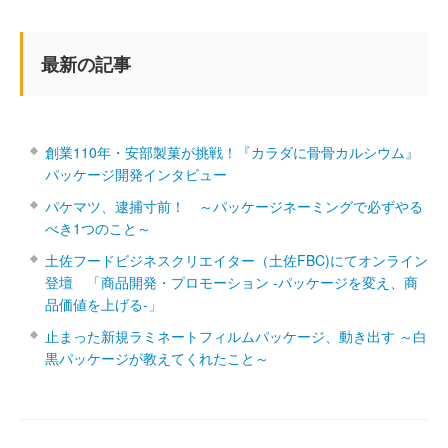
最新の記事
創業110年・安部製菓が挑戦！『カラダに骨骨カルシウム』
パッケージ開発インタビュー
パケマツ、逮捕寸前！ ～パッケージネーミングで必ずやる
べき1つのこと～
土佐フードビジネスクリエイター（土佐FBC)にてオンライン
登壇 「商品開発・プロモーション ‐パッケージを変え、商
品価値を上げる‐」
止まった新規ラミネートフィルムパッケージ、動き出す ～白
黒パッケージが教えてくれたこと～