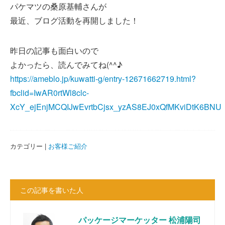
パケマツの桑原基輔さんが
最近、ブログ活動を再開しました！
昨日の記事も面白いので
よかったら、読んでみてね(^^♪
https://ameblo.jp/kuwatti-g/entry-12671662719.html?
fbclid=IwAR0rtWl8clc-
XcY_ejEnjMCQIJwEvrtbCjsx_yzAS8EJ0xQfMKviDtK6BNU
カテゴリー |
お客様ご紹介
この記事を書いた人
パッケージマーケッター 松浦陽司