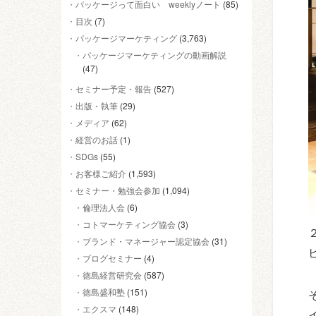
パッケージって面白い weeklyノート
(85)
目次
(7)
パッケージマーケティング
(3,763)
パッケージマーケティングの動画解説
(47)
セミナー予定・報告
(527)
出版・執筆
(29)
メディア
(62)
経営のお話
(1)
SDGs
(55)
お客様ご紹介
(1,593)
セミナー・勉強会参加
(1,094)
倫理法人会
(6)
コトマーケティング協会
(3)
ブランド・マネージャー認定協会
(31)
ブログセミナー
(4)
徳島経営研究会
(587)
徳島盛和塾
(151)
エクスマ
(148)