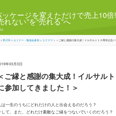
パッケージを変えただけで売上10倍!
“売れない”を“売れる”へ
OG
>
BLOG
>
セミナー・勉強会参加
>
エクスマ
>
＜ご縁と感謝の集大成！イルサルト１０周年記念パ
019年03月3日
＜ご縁と感謝の集大成！イルサルト
に参加してきました！＞
人は一生のうちにどれだけの人と出会えるのだろう？
そして、また、どれだけ素敵なご縁をつないでいくのだろう？