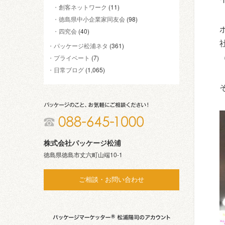
創客ネットワーク
(11)
徳島県中小企業家同友会
(98)
四究会
(40)
パッケージ松浦ネタ
(361)
プライベート
(7)
日常ブログ
(1,065)
株式会社パッケージ松浦
徳島県徳島市丈六町山端10-1
ご相談・お問い合わせ