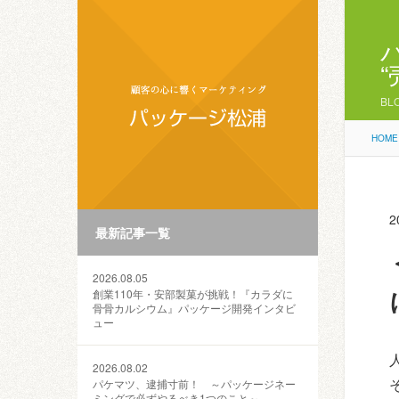
BL
HOME
2
最新記事一覧
2026.08.05
創業110年・安部製菓が挑戦！『カラダに
骨骨カルシウム』パッケージ開発インタビ
ュー
2026.08.02
パケマツ、逮捕寸前！ ～パッケージネー
ミングで必ずやるべき1つのこと～