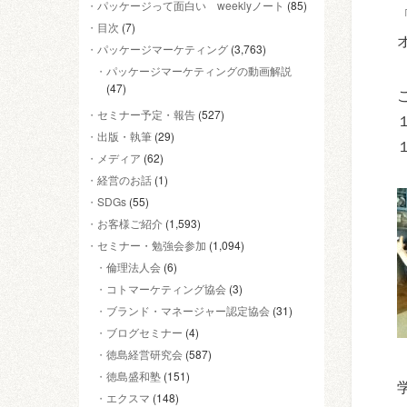
パッケージって面白い weeklyノート
(85)
目次
(7)
パッケージマーケティング
(3,763)
パッケージマーケティングの動画解説
(47)
セミナー予定・報告
(527)
出版・執筆
(29)
メディア
(62)
経営のお話
(1)
SDGs
(55)
お客様ご紹介
(1,593)
セミナー・勉強会参加
(1,094)
倫理法人会
(6)
コトマーケティング協会
(3)
ブランド・マネージャー認定協会
(31)
ブログセミナー
(4)
徳島経営研究会
(587)
徳島盛和塾
(151)
エクスマ
(148)