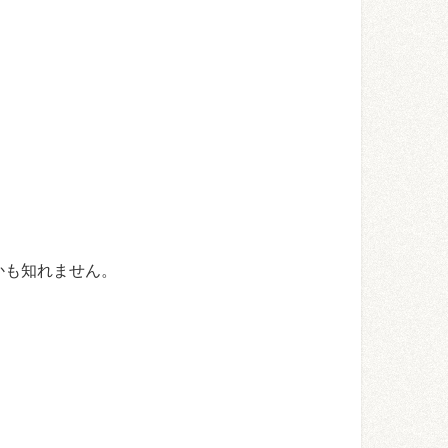
」
かも知れません。