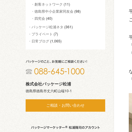
創客ネットワーク
(11)
徳島県中小企業家同友会
(98)
四究会
(40)
パッケージ松浦ネタ
(361)
プライベート
(7)
日常ブログ
(1,065)
株式会社パッケージ松浦
徳島県徳島市丈六町山端10-1
ご相談・お問い合わせ