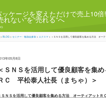
パッケージを変えただけで売上10倍!
“売れない”を“売れる”へ
OG
>
BLOG
>
セミナー・勉強会参加
>
エクスマ
>
＜ＳＮＳを活用して優良顧客を集める方法 オーテ
013年05月8日
＜ＳＮＳを活用して優良顧客を集め
ＲＣ 平松泰人社長（まちゃ）＞
＜ＳＮＳを活用して優良顧客を集める方法 オーティアットＲ