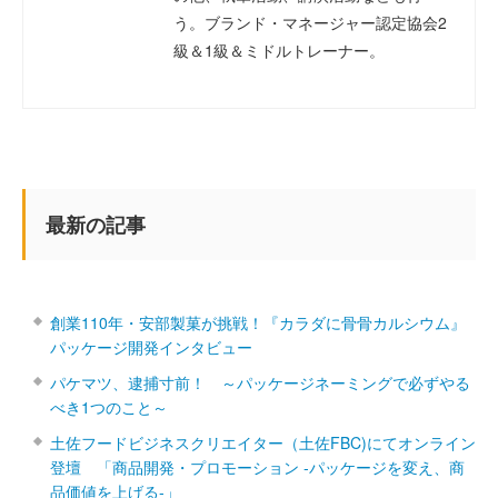
う。ブランド・マネージャー認定協会2
級＆1級＆ミドルトレーナー。
最新の記事
創業110年・安部製菓が挑戦！『カラダに骨骨カルシウム』
パッケージ開発インタビュー
パケマツ、逮捕寸前！ ～パッケージネーミングで必ずやる
べき1つのこと～
土佐フードビジネスクリエイター（土佐FBC)にてオンライン
登壇 「商品開発・プロモーション ‐パッケージを変え、商
品価値を上げる‐」