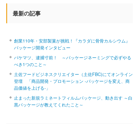
最新の記事
創業110年・安部製菓が挑戦！『カラダに骨骨カルシウム』
パッケージ開発インタビュー
パケマツ、逮捕寸前！ ～パッケージネーミングで必ずやる
べき1つのこと～
土佐フードビジネスクリエイター（土佐FBC)にてオンライン
登壇 「商品開発・プロモーション ‐パッケージを変え、商
品価値を上げる‐」
止まった新規ラミネートフィルムパッケージ、動き出す ～白
黒パッケージが教えてくれたこと～