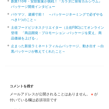
創業110年・安部製菓が挑戦！『カラダに骨骨カルシウム』
パッケージ開発インタビュー
パケマツ、逮捕寸前！ ～パッケージネーミングで必ずやる
べき1つのこと～
土佐フードビジネスクリエイター（土佐FBC)にてオンライン
登壇 「商品開発・プロモーション ‐パッケージを変え、商
品価値を上げる‐」
止まった新規ラミネートフィルムパッケージ、動き出す ～白
黒パッケージが教えてくれたこと～
コメントを残す
メールアドレスが公開されることはありません。
※
が
付いている欄は必須項目です