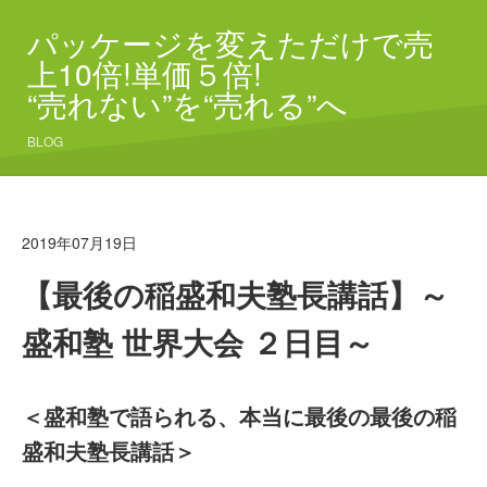
パッケージを変えただけで売
上10倍!単価５倍!
“売れない”を“売れる”へ
BLOG
2019年07月19日
【最後の稲盛和夫塾長講話】～
盛和塾 世界大会 ２日目～
＜盛和塾で語られる、本当に最後の最後の稲
盛和夫塾長講話＞