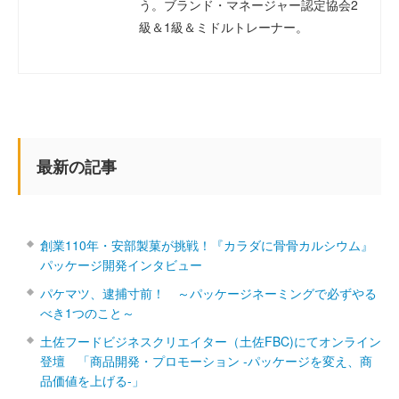
う。ブランド・マネージャー認定協会2
級＆1級＆ミドルトレーナー。
最新の記事
創業110年・安部製菓が挑戦！『カラダに骨骨カルシウム』
パッケージ開発インタビュー
パケマツ、逮捕寸前！ ～パッケージネーミングで必ずやる
べき1つのこと～
土佐フードビジネスクリエイター（土佐FBC)にてオンライン
登壇 「商品開発・プロモーション ‐パッケージを変え、商
品価値を上げる‐」