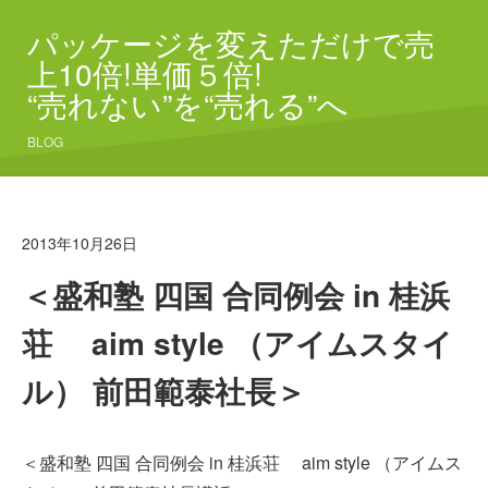
パッケージを変えただけで売
上10倍!単価５倍!
“売れない”を“売れる”へ
BLOG
2013年10月26日
＜盛和塾 四国 合同例会 in 桂浜
荘 aim style （アイムスタイ
ル） 前田範泰社長＞
＜盛和
塾 四国 合同例会 in 桂浜荘 aim style （アイムス