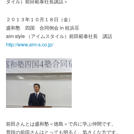
タイル）前田範泰社長講話＞
２０１３年１０月１８日（金）
盛和塾 四国 合同例会 in 桂浜荘
aim style （アイムスタイル）前田範泰社長 講話
http://www.aim-s.co.jp/
前田さんとは盛和塾＜徳島＞で共に学ぶ仲間です。
普段の前田さんはとっても明るく、気さくな方です。