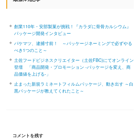
創業110年・安部製菓が挑戦！『カラダに骨骨カルシウム』
パッケージ開発インタビュー
パケマツ、逮捕寸前！ ～パッケージネーミングで必ずやる
べき1つのこと～
土佐フードビジネスクリエイター（土佐FBC)にてオンライン
登壇 「商品開発・プロモーション ‐パッケージを変え、商
品価値を上げる‐」
止まった新規ラミネートフィルムパッケージ、動き出す ～白
黒パッケージが教えてくれたこと～
コメントを残す