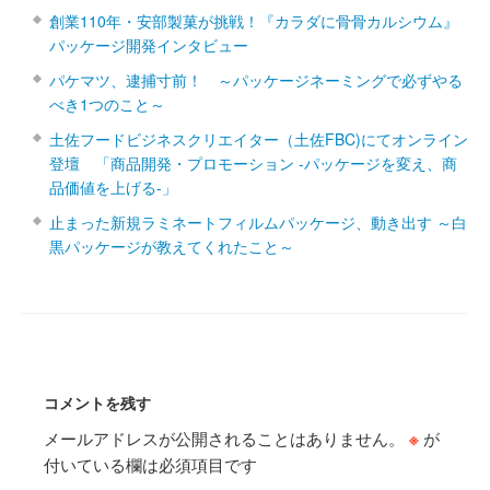
創業110年・安部製菓が挑戦！『カラダに骨骨カルシウム』
パッケージ開発インタビュー
パケマツ、逮捕寸前！ ～パッケージネーミングで必ずやる
べき1つのこと～
土佐フードビジネスクリエイター（土佐FBC)にてオンライン
登壇 「商品開発・プロモーション ‐パッケージを変え、商
品価値を上げる‐」
止まった新規ラミネートフィルムパッケージ、動き出す ～白
黒パッケージが教えてくれたこと～
コメントを残す
メールアドレスが公開されることはありません。
※
が
付いている欄は必須項目です