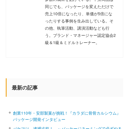
同じでも、パッケージを変えただけで
売上10倍になったり、単価が5倍にな
ったりする事例を生み出している。そ
の他、執筆活動、講演活動なども行
う。ブランド・マネージャー認定協会2
級＆1級＆ミドルトレーナー。
最新の記事
創業110年・安部製菓が挑戦！『カラダに骨骨カルシウム』
パッケージ開発インタビュー
パケマツ、逮捕寸前！ ～パッケージネーミングで必ずやる