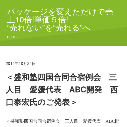
パッケージを変えただけで売
上10倍!単価５倍!
“売れない”を“売れる”へ
BLOG
2014年10月24日
＜盛和塾四国合同合宿例会 三
人目 愛媛代表 ABC開発 西
口泰宏氏のご発表＞
＜盛和塾四国合同合宿例会 三
人目 愛媛代表 ABC開