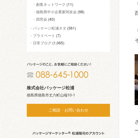
創客ネットワーク
(11)
徳島県中小企業家同友会
(98)
四究会
(40)
パッケージ松浦ネタ
(361)
プライベート
(7)
日常ブログ
(1,065)
株式会社パッケージ松浦
徳島県徳島市丈六町山端10-1
ご相談・お問い合わせ