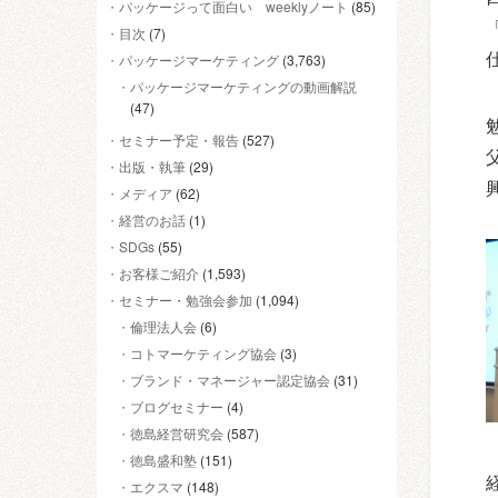
パッケージって面白い weeklyノート
(85)
目次
(7)
パッケージマーケティング
(3,763)
パッケージマーケティングの動画解説
(47)
セミナー予定・報告
(527)
出版・執筆
(29)
メディア
(62)
経営のお話
(1)
SDGs
(55)
お客様ご紹介
(1,593)
セミナー・勉強会参加
(1,094)
倫理法人会
(6)
コトマーケティング協会
(3)
ブランド・マネージャー認定協会
(31)
ブログセミナー
(4)
徳島経営研究会
(587)
徳島盛和塾
(151)
エクスマ
(148)