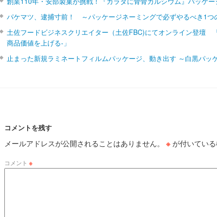
創業110年・安部製菓が挑戦！『カラダに骨骨カルシウム』パッケー
パケマツ、逮捕寸前！ ～パッケージネーミングで必ずやるべき1つ
土佐フードビジネスクリエイター（土佐FBC)にてオンライン登壇 
商品価値を上げる‐」
止まった新規ラミネートフィルムパッケージ、動き出す ～白黒パッ
コメントを残す
メールアドレスが公開されることはありません。
※
が付いている
コメント
※