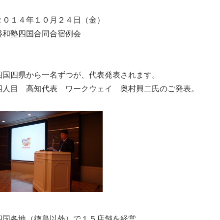
２０１４年１０月２４日（金）
盛和塾四国合同合宿例会
四国四県から一名ずつが、代表発表されます。
四
人目 高知代表 ワークウェイ 奥村興二氏のご発表。
四国各地（徳島以外）で１５店舗を経営。