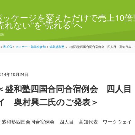
パッケージを変えただけで売上10倍!
“売れない”を“売れる”へ
OG
>
BLOG
>
セミナー・勉強会参加
>
徳島盛和塾
>
＜盛和塾四国合同合宿例会 四人目 高知代表 
014年10月24日
＜盛和塾四国合同合宿例会 四人目
イ 奥村興二氏のご発表＞
＜盛和塾四国合同合宿例会 四
人目 高知代表 ワークウェイ