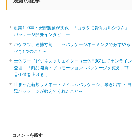
最新の記事
創業110年・安部製菓が挑戦！『カラダに骨骨カルシウム』
パッケージ開発インタビュー
パケマツ、逮捕寸前！ ～パッケージネーミングで必ずやる
べき1つのこと～
土佐フードビジネスクリエイター（土佐FBC)にてオンライン
登壇 「商品開発・プロモーション ‐パッケージを変え、商
品価値を上げる‐」
止まった新規ラミネートフィルムパッケージ、動き出す ～白
黒パッケージが教えてくれたこと～
コメントを残す