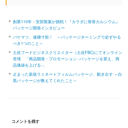
創業110年・安部製菓が挑戦！『カラダに骨骨カルシウム』
パッケージ開発インタビュー
パケマツ、逮捕寸前！ ～パッケージネーミングで必ずやる
べき1つのこと～
土佐フードビジネスクリエイター（土佐FBC)にてオンライン
登壇 「商品開発・プロモーション ‐パッケージを変え、商
品価値を上げる‐」
止まった新規ラミネートフィルムパッケージ、動き出す ～白
黒パッケージが教えてくれたこと～
コメントを残す