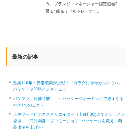
う。ブランド・マネージャー認定協会2
級＆1級＆ミドルトレーナー。
最新の記事
創業110年・安部製菓が挑戦！『カラダに骨骨カルシウム』
パッケージ開発インタビュー
パケマツ、逮捕寸前！ ～パッケージネーミングで必ずやる
べき1つのこと～
土佐フードビジネスクリエイター（土佐FBC)にてオンライン
登壇 「商品開発・プロモーション ‐パッケージを変え、商
品価値を上げる‐」