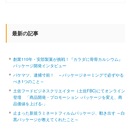
最新の記事
創業110年・安部製菓が挑戦！『カラダに骨骨カルシウム』
パッケージ開発インタビュー
パケマツ、逮捕寸前！ ～パッケージネーミングで必ずやる
べき1つのこと～
土佐フードビジネスクリエイター（土佐FBC)にてオンライン
登壇 「商品開発・プロモーション ‐パッケージを変え、商
品価値を上げる‐」
止まった新規ラミネートフィルムパッケージ、動き出す ～白
黒パッケージが教えてくれたこと～