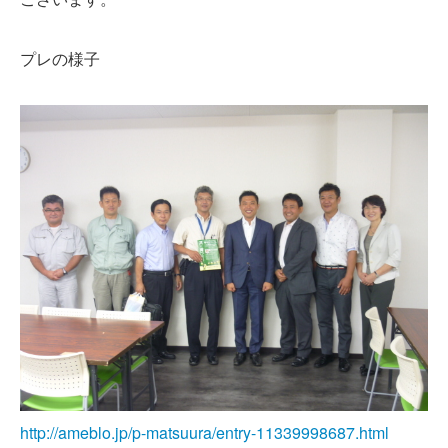
プレの様子
http://ameblo.jp/p-matsuura/entry-11339998687.html