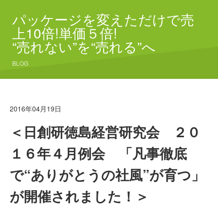
パッケージを変えただけで売
上10倍!単価５倍!
“売れない”を“売れる”へ
BLOG
2016年04月19日
＜日創研徳島経営研究会 ２０
１６年４月例会 「凡事徹底
で“ありがとうの社風”が育つ」
が開催されました！＞