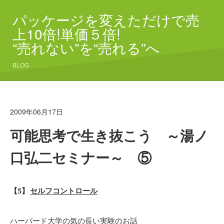
パッケージを変えただけで売
上10倍!単価５倍!
“売れない”を“売れる”へ
BLOG
2009年06月17日
可能思考で生き抜こう ～湯ノ
口弘二セミナー～ ⑤
【5】
セルフコントロール
ハーバード大学の気の長い実験のお話