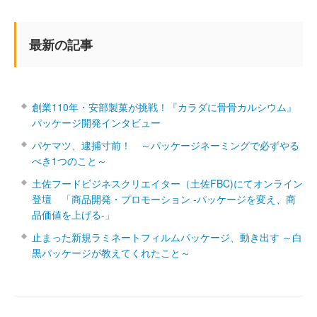
最新の記事
創業110年・安部製菓が挑戦！『カラダに骨骨カルシウム』
パッケージ開発インタビュー
パケマツ、逮捕寸前！ ～パッケージネーミングで必ずやる
べき1つのこと～
土佐フードビジネスクリエイター（土佐FBC)にてオンライン
登壇 「商品開発・プロモーション ‐パッケージを変え、商
品価値を上げる‐」
止まった新規ラミネートフィルムパッケージ、動き出す ～白
黒パッケージが教えてくれたこと～