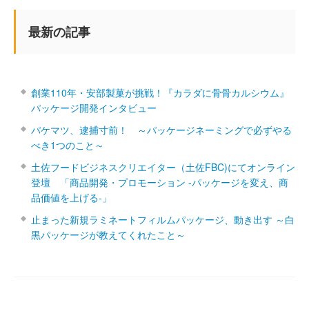
最新の記事
創業110年・安部製菓が挑戦！『カラダに骨骨カルシウム』
パッケージ開発インタビュー
パケマツ、逮捕寸前！ ～パッケージネーミングで必ずやる
べき1つのこと～
土佐フードビジネスクリエイター（土佐FBC)にてオンライン
登壇 「商品開発・プロモーション ‐パッケージを変え、商
品価値を上げる‐」
止まった新規ラミネートフィルムパッケージ、動き出す ～白
黒パッケージが教えてくれたこと～