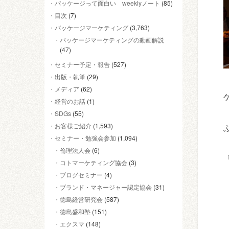
パッケージって面白い weeklyノート
(85)
目次
(7)
パッケージマーケティング
(3,763)
パッケージマーケティングの動画解説
(47)
セミナー予定・報告
(527)
出版・執筆
(29)
メディア
(62)
経営のお話
(1)
SDGs
(55)
お客様ご紹介
(1,593)
セミナー・勉強会参加
(1,094)
倫理法人会
(6)
コトマーケティング協会
(3)
ブログセミナー
(4)
ブランド・マネージャー認定協会
(31)
徳島経営研究会
(587)
徳島盛和塾
(151)
エクスマ
(148)