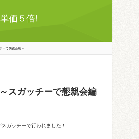
単価５倍!
チーで懇親会編～
～スガッチーで懇親会編
がスガッチーで行われました！