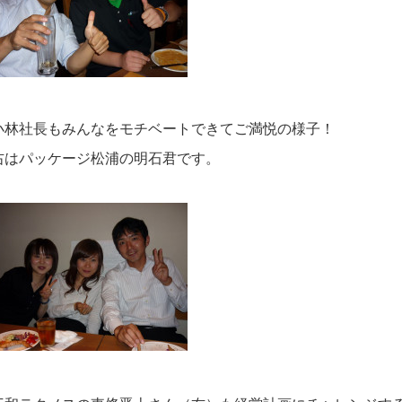
小林社長もみんなをモチベートできてご満悦の様子！
右はパッケージ松浦の明石君です。