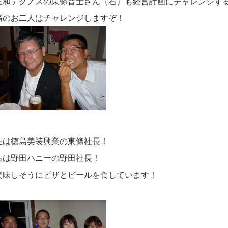
三和テクノスの東條晋士さん（右）も経営計画にチャレンジす
隣のお二人はチャレンジしますぞ！
左は徳島美装興業の東條社長！
右は野田ハニーの野田社長！
美味しそうにピザとビールを食しています！