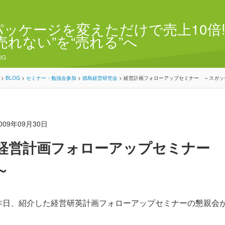
パッケージを変えただけで売上10倍!
“売れない”を“売れる”へ
OG
>
BLOG
>
セミナー・勉強会参加
>
徳島経営研究会
>
経営計画フォローアップセミナー ～スガッ
009年09月30日
経営計画フォローアップセミナー 
～
昨日、紹介した経営研英計画フォローアップセミナーの懇親会