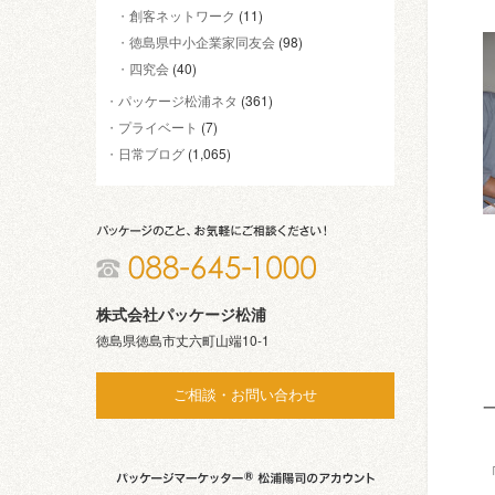
創客ネットワーク
(11)
徳島県中小企業家同友会
(98)
四究会
(40)
パッケージ松浦ネタ
(361)
プライベート
(7)
日常ブログ
(1,065)
株式会社パッケージ松浦
徳島県徳島市丈六町山端10-1
ご相談・お問い合わせ