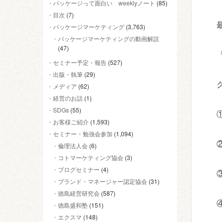
パッケージって面白い weeklyノート
(85)
目次
(7)
パッケージマーケティング
(3,763)
パッケージマーケティングの動画解説
(47)
セミナー予定・報告
(527)
出版・執筆
(29)
メディア
(62)
経営のお話
(1)
SDGs
(55)
お客様ご紹介
(1,593)
セミナー・勉強会参加
(1,094)
倫理法人会
(6)
コトマーケティング協会
(3)
ブログセミナー
(4)
ブランド・マネージャー認定協会
(31)
徳島経営研究会
(587)
徳島盛和塾
(151)
エクスマ
(148)