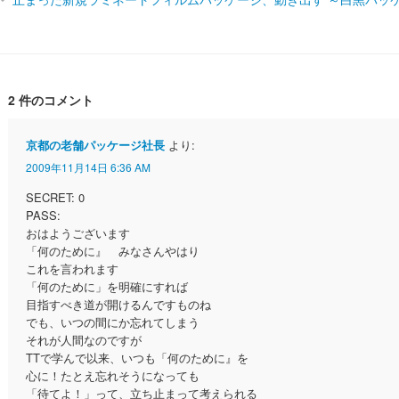
2 件のコメント
京都の老舗パッケージ社長
より:
2009年11月14日 6:36 AM
SECRET: 0
PASS:
おはようございます
「何のために』 みなさんやはり
これを言われます
「何のために」を明確にすれば
目指すべき道が開けるんですものね
でも、いつの間にか忘れてしまう
それが人間なのですが
TTで学んで以来、いつも「何のために』を
心に！たとえ忘れそうになっても
「待てよ！」って、立ち止まって考えられる