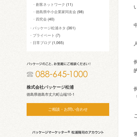
創客ネットワーク
(11)
徳島県中小企業家同友会
(98)
四究会
(40)
パッケージ松浦ネタ
(361)
プライベート
(7)
日常ブログ
(1,065)
株式会社パッケージ松浦
徳島県徳島市丈六町山端10-1
ご相談・お問い合わせ