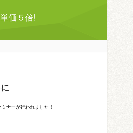
単価５倍!
めに
セミナーが行われました！