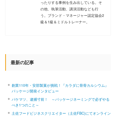
ったりする事例を生み出している。そ
の他、執筆活動、講演活動なども行
う。ブランド・マネージャー認定協会2
級＆1級＆ミドルトレーナー。
最新の記事
創業110年・安部製菓が挑戦！『カラダに骨骨カルシウム』
パッケージ開発インタビュー
パケマツ、逮捕寸前！ ～パッケージネーミングで必ずやる
べき1つのこと～
土佐フードビジネスクリエイター（土佐FBC)にてオンライン