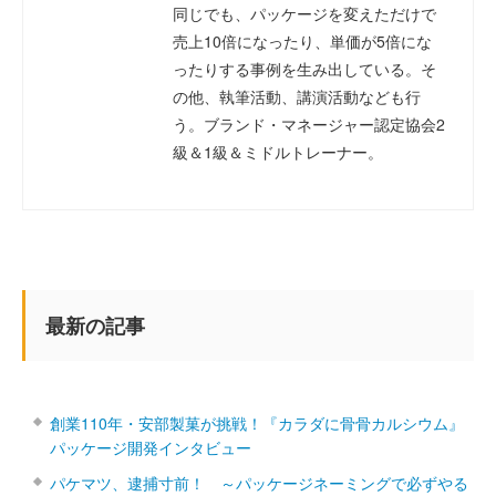
同じでも、パッケージを変えただけで
売上10倍になったり、単価が5倍にな
ったりする事例を生み出している。そ
の他、執筆活動、講演活動なども行
う。ブランド・マネージャー認定協会2
級＆1級＆ミドルトレーナー。
最新の記事
創業110年・安部製菓が挑戦！『カラダに骨骨カルシウム』
パッケージ開発インタビュー
パケマツ、逮捕寸前！ ～パッケージネーミングで必ずやる