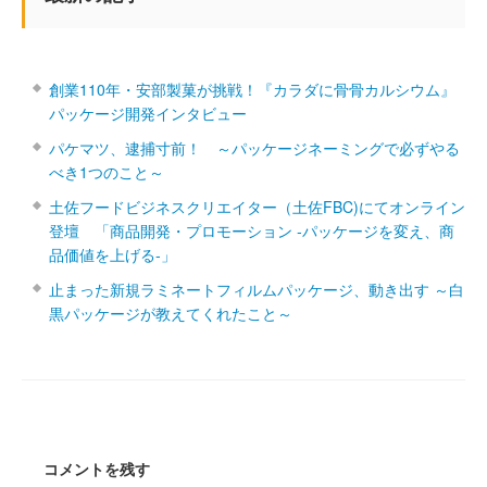
創業110年・安部製菓が挑戦！『カラダに骨骨カルシウム』
パッケージ開発インタビュー
パケマツ、逮捕寸前！ ～パッケージネーミングで必ずやる
べき1つのこと～
土佐フードビジネスクリエイター（土佐FBC)にてオンライン
登壇 「商品開発・プロモーション ‐パッケージを変え、商
品価値を上げる‐」
止まった新規ラミネートフィルムパッケージ、動き出す ～白
黒パッケージが教えてくれたこと～
コメントを残す