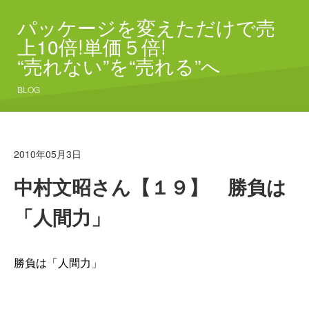
パッケージを変えただけで売
上10倍!単価５倍!
“売れない”を“売れる”へ
BLOG
2010年05月3日
中村文昭さん【１９】 勝負は
「人間力」
勝負は「人間力」