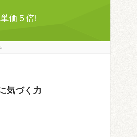
単価５倍!
力
に気づく力