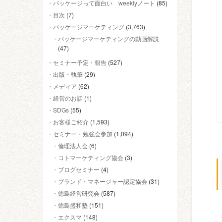
パッケージって面白い weeklyノート
(85)
目次
(7)
パッケージマーケティング
(3,763)
パッケージマーケティングの動画解説
(47)
セミナー予定・報告
(527)
出版・執筆
(29)
メディア
(62)
経営のお話
(1)
SDGs
(55)
お客様ご紹介
(1,593)
セミナー・勉強会参加
(1,094)
倫理法人会
(6)
コトマーケティング協会
(3)
ブログセミナー
(4)
ブランド・マネージャー認定協会
(31)
徳島経営研究会
(587)
徳島盛和塾
(151)
エクスマ
(148)