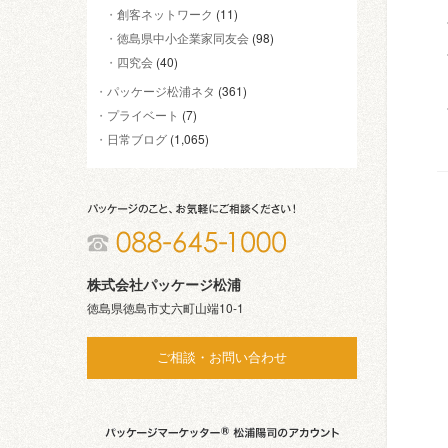
創客ネットワーク
(11)
徳島県中小企業家同友会
(98)
四究会
(40)
パッケージ松浦ネタ
(361)
プライベート
(7)
日常ブログ
(1,065)
株式会社パッケージ松浦
徳島県徳島市丈六町山端10-1
ご相談・お問い合わせ