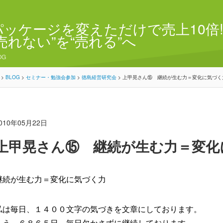
パッケージを変えただけで売上10倍!
“売れない”を“売れる”へ
OG
>
BLOG
>
セミナー・勉強会参加
>
徳島経営研究会
>
上甲晃さん⑮ 継続が生む力＝変化に気づく
010年05月22日
上甲晃さん⑮ 継続が生む力＝変化
継続が生む力＝変化に気づく力
私は毎日、１４００文字の気づきを文章にしております。