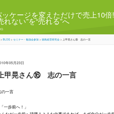
パッケージを変えただけで売上10倍!
“売れない”を“売れる”へ
OG
>
BLOG
>
セミナー・勉強会参加
>
徳島経営研究会
>
上甲晃さん⑯ 志の一言
010年05月23日
上甲晃さん⑯ 志の一言
志の一言
●「一歩前へ！」