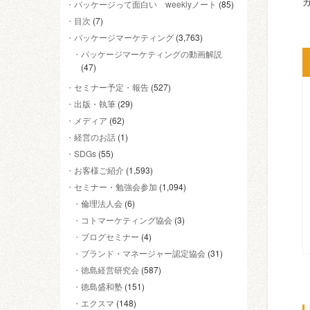
カ
パッケージって面白い weeklyノート
(85)
目次
(7)
パッケージマーケティング
(3,763)
パッケージマーケティングの動画解説
(47)
セミナー予定・報告
(527)
出版・執筆
(29)
メディア
(62)
経営のお話
(1)
SDGs
(55)
お客様ご紹介
(1,593)
セミナー・勉強会参加
(1,094)
倫理法人会
(6)
コトマーケティング協会
(3)
ブログセミナー
(4)
ブランド・マネージャー認定協会
(31)
徳島経営研究会
(587)
徳島盛和塾
(151)
エクスマ
(148)