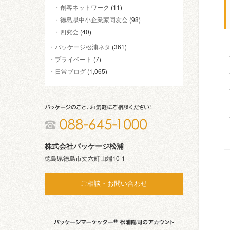
創客ネットワーク
(11)
徳島県中小企業家同友会
(98)
四究会
(40)
パッケージ松浦ネタ
(361)
プライベート
(7)
日常ブログ
(1,065)
株式会社パッケージ松浦
徳島県徳島市丈六町山端10-1
ご相談・お問い合わせ