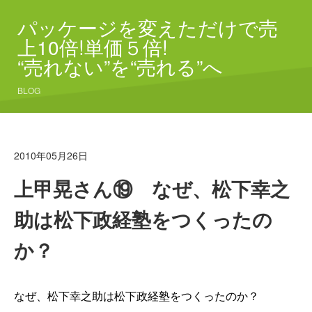
パッケージを変えただけで売
上10倍!単価５倍!
“売れない”を“売れる”へ
BLOG
2010年05月26日
上甲晃さん⑲ なぜ、松下幸之
助は松下政経塾をつくったの
か？
なぜ、松下幸之助は松下政経塾をつくったのか？