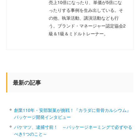
売上10倍になったり、単価が5倍にな
ったりする事例を生み出している。そ
の他、執筆活動、講演活動なども行
う。ブランド・マネージャー認定協会2
級＆1級＆ミドルトレーナー。
最新の記事
創業110年・安部製菓が挑戦！『カラダに骨骨カルシウム』
パッケージ開発インタビュー
パケマツ、逮捕寸前！ ～パッケージネーミングで必ずやる
べき1つのこと～