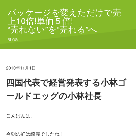
パッケージを変えただけで売
上10倍!単価５倍!
“売れない”を“売れる”へ
BLOG
2010年11月1日
四国代表で経営発表する小林ゴ
ールドエッグの小林社長
こんばんは。
今朝の虹は綺麗でしたね！