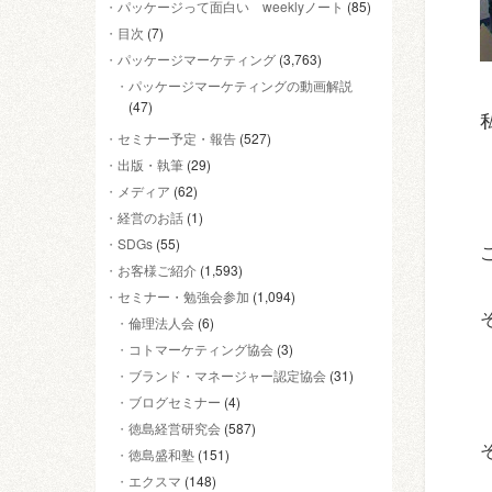
パッケージって面白い weeklyノート
(85)
目次
(7)
パッケージマーケティング
(3,763)
パッケージマーケティングの動画解説
(47)
セミナー予定・報告
(527)
出版・執筆
(29)
メディア
(62)
経営のお話
(1)
SDGs
(55)
お客様ご紹介
(1,593)
セミナー・勉強会参加
(1,094)
倫理法人会
(6)
コトマーケティング協会
(3)
ブランド・マネージャー認定協会
(31)
ブログセミナー
(4)
徳島経営研究会
(587)
徳島盛和塾
(151)
エクスマ
(148)