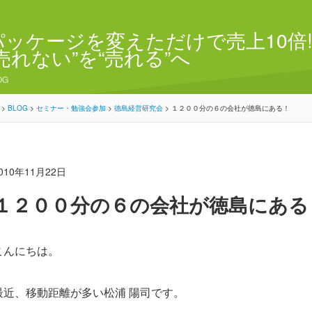
パッケージを変えただけで売上10倍!
“売れない”を“売れる”へ
OG
>
BLOG
>
セミナー・勉強会参加
>
徳島経営研究会
>
１２００分の６の会社が徳島にある！
010年11月22日
１２００分の６の会社が徳島にある
こんにちは。
最近、移動距離が多い松浦 陽司です。