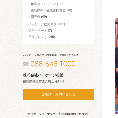
創客ネットワーク
(11)
徳島県中小企業家同友会
(98)
四究会
(40)
パッケージ松浦ネタ
(361)
プライベート
(7)
日常ブログ
(1,065)
株式会社パッケージ松浦
徳島県徳島市丈六町山端10-1
ご相談・お問い合わせ