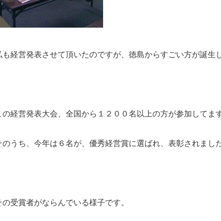
私も経営発表させて頂いたのですが、徳島からすごい方が誕生
この経営発表大会、全国から１２００名以上の方が参加してま
そのうち、今年は６名が、優秀経営賞に選ばれ、表彰されまし
その受賞者がならんでいる様子です。