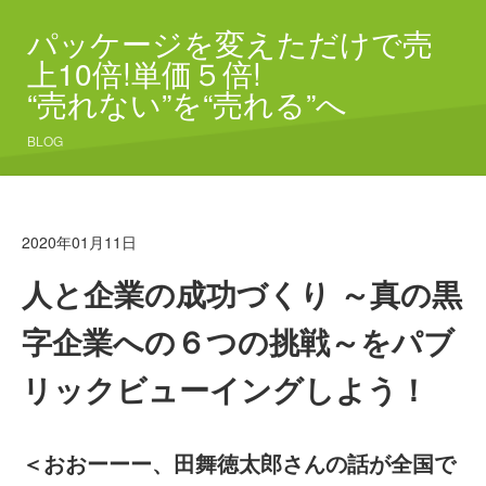
パッケージを変えただけで売
上10倍!単価５倍!
“売れない”を“売れる”へ
BLOG
2020年01月11日
人と企業の成功づくり ～真の黒
字企業への６つの挑戦～をパブ
リックビューイングしよう！
＜おおーーー、田舞徳太郎さんの話が全国で