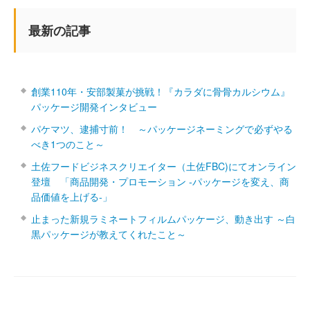
最新の記事
創業110年・安部製菓が挑戦！『カラダに骨骨カルシウム』
パッケージ開発インタビュー
パケマツ、逮捕寸前！ ～パッケージネーミングで必ずやる
べき1つのこと～
土佐フードビジネスクリエイター（土佐FBC)にてオンライン
登壇 「商品開発・プロモーション ‐パッケージを変え、商
品価値を上げる‐」
止まった新規ラミネートフィルムパッケージ、動き出す ～白
黒パッケージが教えてくれたこと～