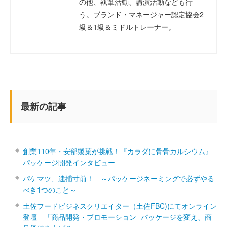
の他、執筆活動、講演活動なども行
う。ブランド・マネージャー認定協会2
級＆1級＆ミドルトレーナー。
最新の記事
創業110年・安部製菓が挑戦！『カラダに骨骨カルシウム』
パッケージ開発インタビュー
パケマツ、逮捕寸前！ ～パッケージネーミングで必ずやる
べき1つのこと～
土佐フードビジネスクリエイター（土佐FBC)にてオンライン
登壇 「商品開発・プロモーション ‐パッケージを変え、商